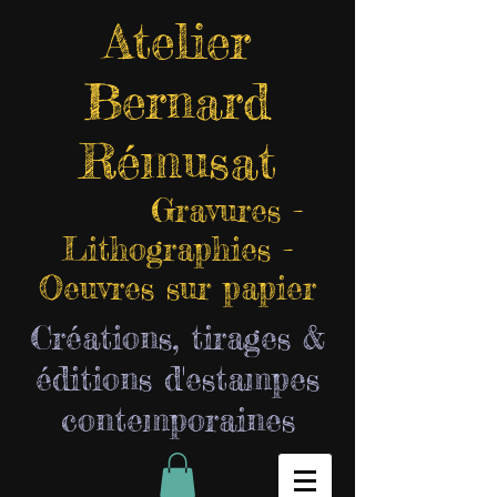
Atelier
Bernard
Rémusat
Gravures -
Lithographies -
Oeuvres sur papier
Créations, tirages &
éditions d'estampes
contemporaines