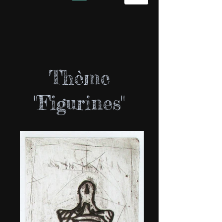
Thème
"Figurines"